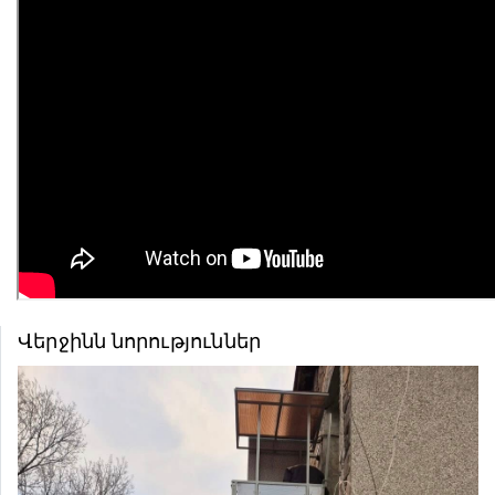
Վերջինն նորություններ