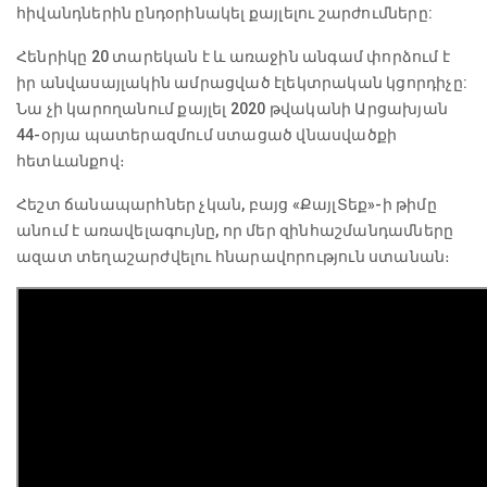
հիվանդներին ընդօրինակել քայլելու շարժումները
:
Հենրիկը
20
տարեկան է և առաջին անգամ փորձում է
իր անվասայլակին ամրացված էլեկտրական կցորդիչը
:
Նա չի կարողանում քայլել
2020
թվականի Արցախյան
44-
օրյա պատերազմում ստացած վնասվածքի
հետևանքով։
Հեշտ ճանապարհներ չկան
,
բայց
«
ՔայլՏեք
»-
ի թիմը
անում է առավելագույնը
,
որ մեր զինհաշմանդամները
ազատ տեղաշարժվելու հնարավորություն ստանան։