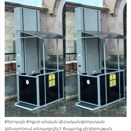
Քերոլայն Քոքսի անվան վերականգնողական
կենտրոնում տեղադրվել է Քայլտեք ընկերության