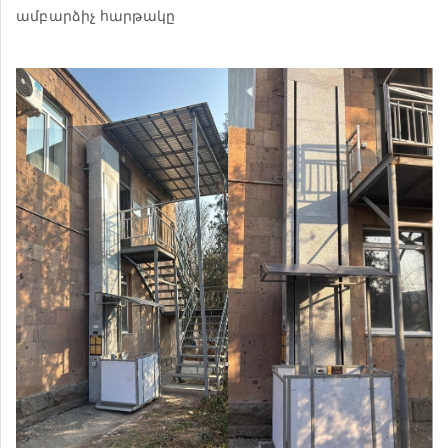
ամբարձիչ հարթակը