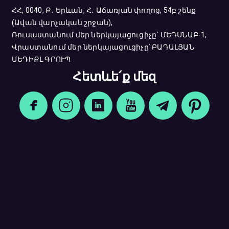
ՀՀ, 0040, Ք․ Երևան, Հ․ Աճառյան փողոց, 54բ շենք
(Ավան վարչական շրջան),
Ռուսաստանում մեր ներկայացուցիչը` ՄԵԴՍՆԱԲ-1,
Վրաստանում մեր ներկայացուցիչը՝ ԲԱԴԱԼՅԱՆ
ՄԵԴԻՔԼ ԳՐՈՒՊ
Հետևե՛ք մեզ