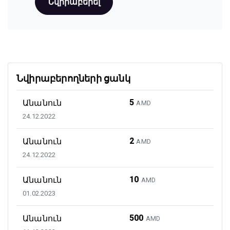
Նվիրաբերել
Նվիրաբերողների ցանկ
5
Անանուն
AMD
24.12.2022
2
Անանուն
AMD
24.12.2022
10
Անանուն
AMD
01.02.2023
500
Անանուն
AMD