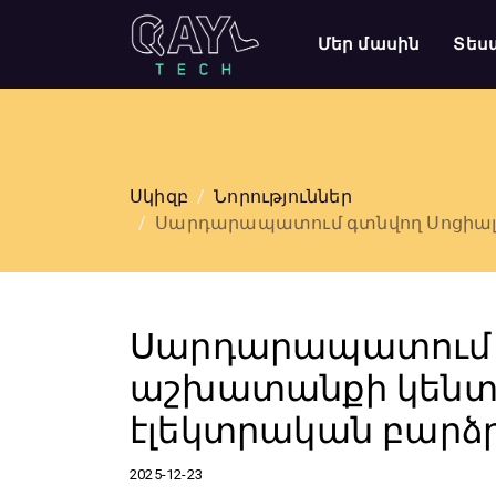
Մեր մասին
Տես
Սկիզբ
Նորություններ
Սարդարապատում գտնվող Սոցիալ
Սարդարապատում 
աշխատանքի կենտր
էլեկտրական բարձ
2025-12-23