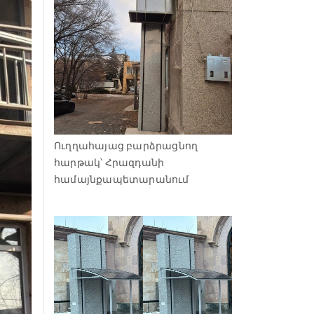
Ուղղահայաց բարձրացնող
հարթակ՝ Հրազդանի
համայնքապետարանում