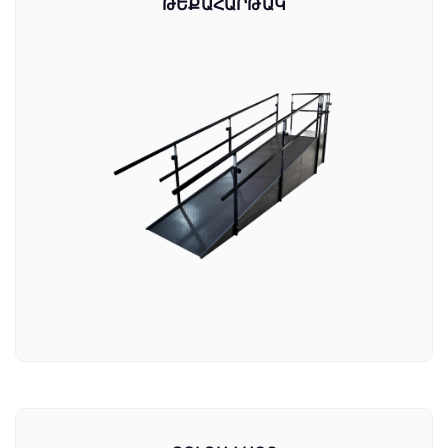
ԹԵՔԱՀԱՐԹԱԿ