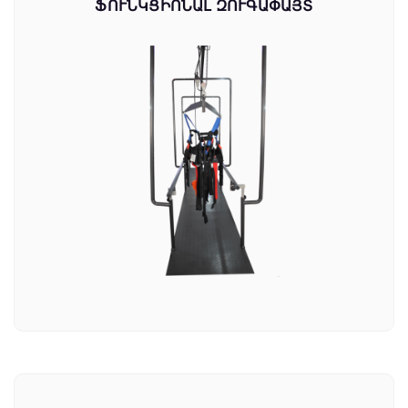
ՖՈՒՆԿՑԻՈՆԱԼ ԶՈՒԳԱՓԱՅՏ