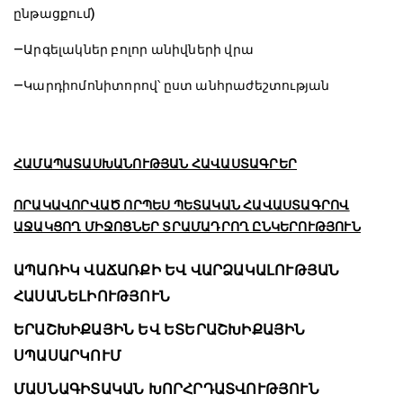
ընթացքում)
—Արգելակներ բոլոր անիվների վրա
—Կարդիոմոնիտորով՝ ըստ անհրաժեշտության
ՀԱՄԱՊԱՏԱՍԽԱՆՈՒԹՅԱՆ ՀԱՎԱՍՏԱԳՐԵՐ
ՈՐԱԿԱՎՈՐՎԱԾ ՈՐՊԵՍ ՊԵՏԱԿԱՆ ՀԱՎԱՍՏԱԳՐՈՎ
ԱՋԱԿՑՈՂ ՄԻՋՈՑՆԵՐ ՏՐԱՄԱԴՐՈՂ ԸՆԿԵՐՈՒԹՅՈՒՆ
ԱՊԱՌԻԿ ՎԱՃԱՌՔԻ ԵՎ ՎԱՐՁԱԿԱԼՈՒԹՅԱՆ
ՀԱՍԱՆԵԼԻՈՒԹՅՈՒՆ
ԵՐԱՇԽԻՔԱՅԻՆ ԵՎ ԵՏԵՐԱՇԽԻՔԱՅԻՆ
ՍՊԱՍԱՐԿՈՒՄ
ՄԱՍՆԱԳԻՏԱԿԱՆ ԽՈՐՀՐԴԱՏՎՈՒԹՅՈՒՆ