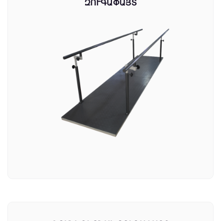
ԶՈՒԳԱՓԱՅՏ