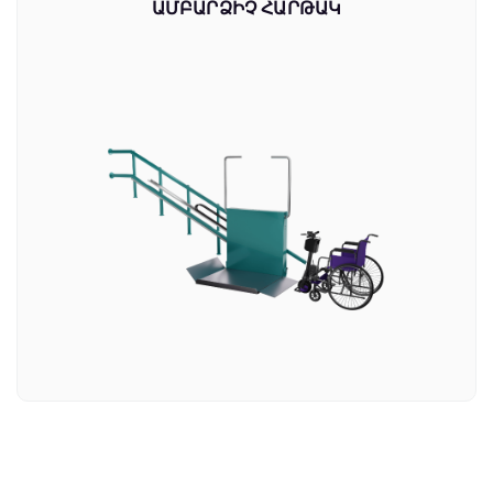
ԱՄԲԱՐՁԻՉ ՀԱՐԹԱԿ