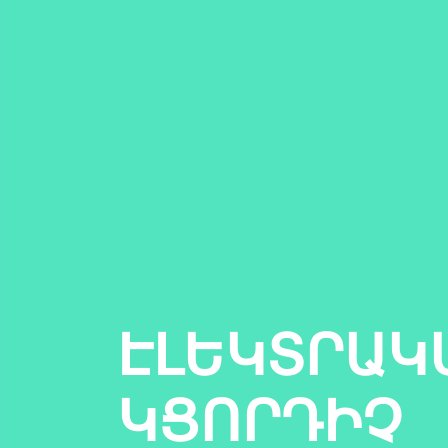
ԷԼԵԿՏՐԱԿ
ԿՑՈՐԴԻՉ