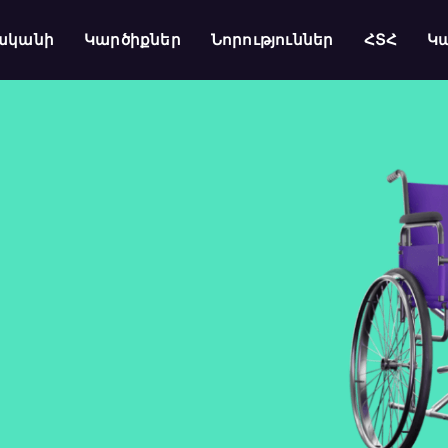
ականի
Կարծիքներ
Նորություններ
ՀՏՀ
Կ